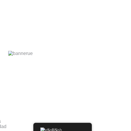
s
idad
Spanish