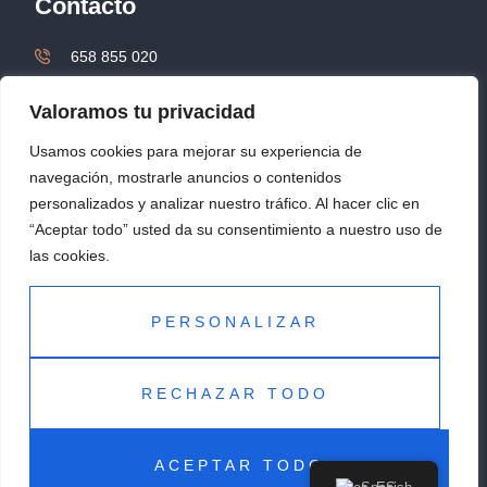
Contacto
658 855 020
design@carlauzcategui.com
Valoramos tu privacidad
Usamos cookies para mejorar su experiencia de
Textos legales
navegación, mostrarle anuncios o contenidos
personalizados y analizar nuestro tráfico. Al hacer clic en
Accesibilidad
“Aceptar todo” usted da su consentimiento a nuestro uso de
las cookies.
Aviso legal
Política de cookies
PERSONALIZAR
Política de privacidad
RECHAZAR TODO
Carla Uzcátegui Design @2025 | Todos los derechos
ACEPTAR TODO